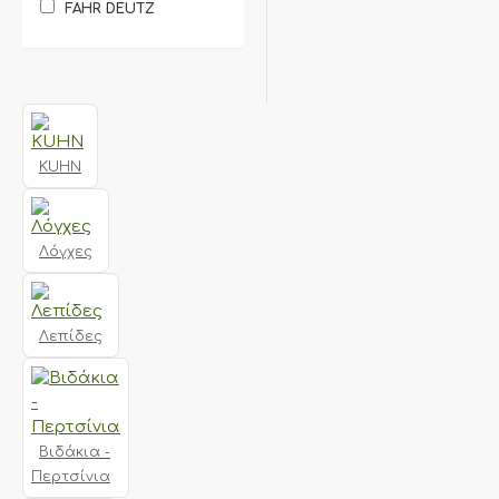
FAHR DEUTZ
KUHN
Λόγχες
Λεπίδες
Βιδάκια -
Περτσίνια