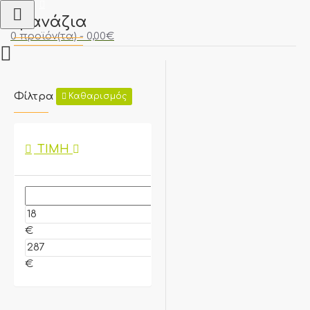
Γρανάζια
0 προϊόν(τα) - 0,00€
Φίλτρα
Καθαρισμός
ΤΙΜΉ
€
€