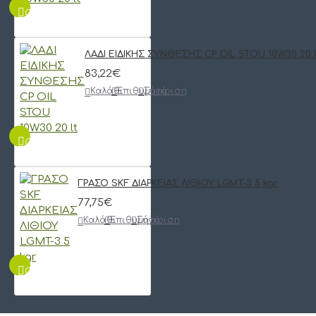
QUICKVIEW
ΛΑΔΙ ΕΙΔΙΚΗΣ ΣΥΝΘΕΣΗΣ CP OIL STOU 10W30 20 l
83,22€
Καλάθι
Επιθυμητό
Σύγκριση
QUICKVIEW
ΓΡΑΣΟ SKF ΔΙΑΡΚΕΙΑΣ ΛΙΘΙΟΥ LGMT-3 5 kgr
77,75€
Καλάθι
Επιθυμητό
Σύγκριση
QUICKVIEW