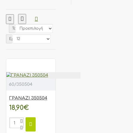
Ταξινόμηση:
Εμφάνιση:
60/350504
ΓΡΑΝΑΖΙ 350504
18,90€