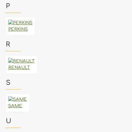
P
PERKINS
R
RENAULT
S
SAME
U