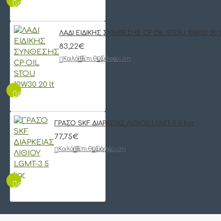
QUICKVIEW
ΛΑΔΙ ΕΙΔΙΚΗΣ ΣΥΝΘΕΣΗΣ CP OIL STOU 10W30 20 l
83,22€
Καλάθι
Επιθυμητό
Σύγκριση
QUICKVIEW
ΓΡΑΣΟ SKF ΔΙΑΡΚΕΙΑΣ ΛΙΘΙΟΥ LGMT-3 5 kgr
77,75€
Καλάθι
Επιθυμητό
Σύγκριση
QUICKVIEW