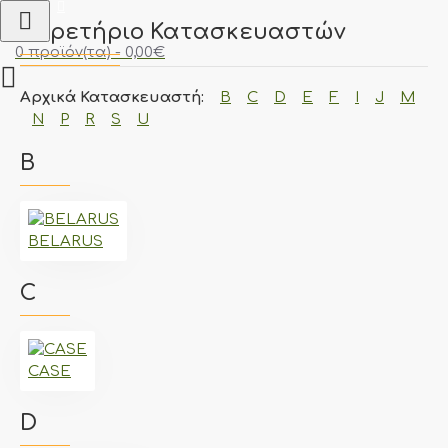
Ευρετήριο Κατασκευαστών
0 προϊόν(τα) - 0,00€
Αρχικά Κατασκευαστή:
B
C
D
E
F
I
J
M
N
P
R
S
U
B
BELARUS
C
CASE
D