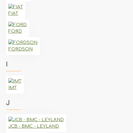
FIAT
FORD
FORDSON
I
IMT
J
JCB - BMC - LEYLAND