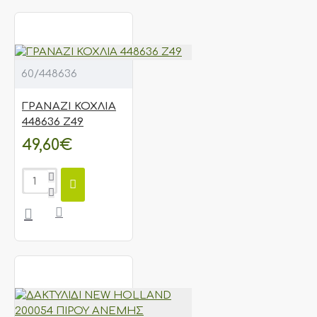
60/448636
ΓΡΑΝΑΖΙ ΚΟΧΛΙΑ
448636 Ζ49
49,60€