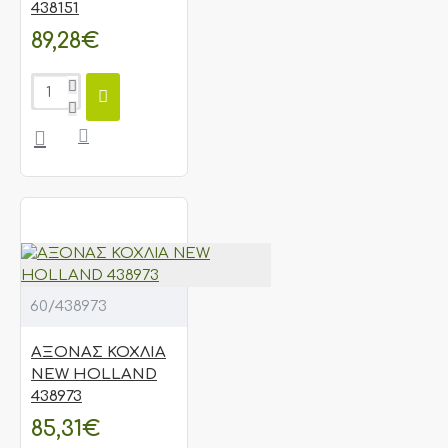
438151
89,28€
60/438973
ΑΞΟΝΑΣ ΚΟΧΛΙΑ
NEW HOLLAND
438973
85,31€