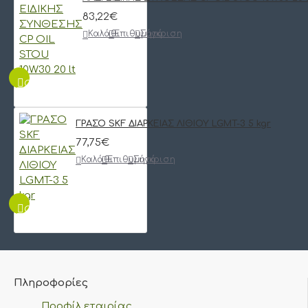
83,22€
Καλάθι
Επιθυμητό
Σύγκριση
QUICKVIEW
ΓΡΑΣΟ SKF ΔΙΑΡΚΕΙΑΣ ΛΙΘΙΟΥ LGMT-3 5 kgr
77,75€
Καλάθι
Επιθυμητό
Σύγκριση
QUICKVIEW
Πληροφορίες
Προφίλ εταιρίας