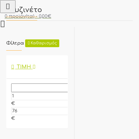
Κουζινέτο
0 προϊόν(τα) - 0,00€
Φίλτρα
Καθαρισμός
ΤΙΜΉ
€
€